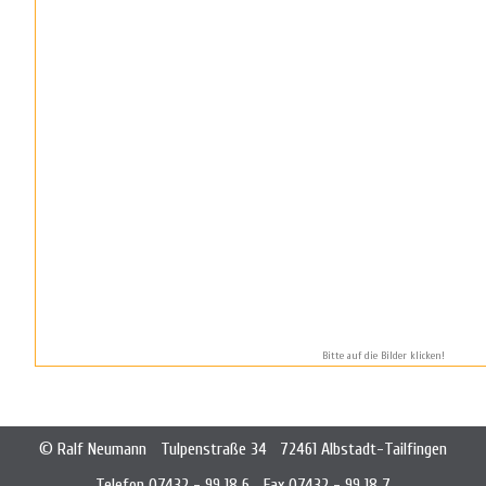
Bitte auf die Bilder klicken!
© Ralf Neumann
Tulpenstraße 34
72461 Albstadt-Tailfingen
Telefon 07432 - 99 18 6
Fax 07432 - 99 18 7